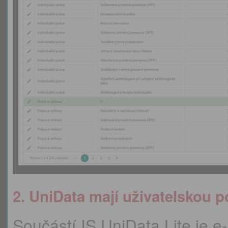
2. UniData mají uživatelskou 
Součástí IS UniData Lite je e