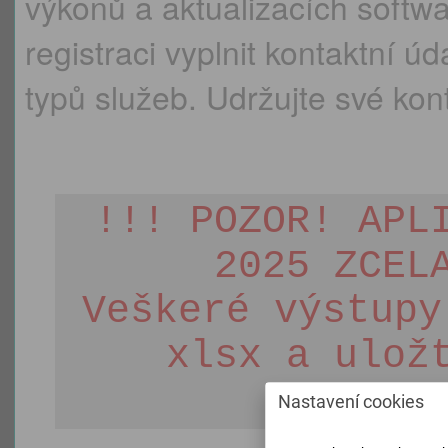
výkonů a aktualizacích soft
registraci vyplnit kontaktní 
typů služeb. Udržujte své kont
!!! POZOR! APL
2025 ZCEL
Veškeré výstupy
xlsx a ulož
ko
Nastavení cookies