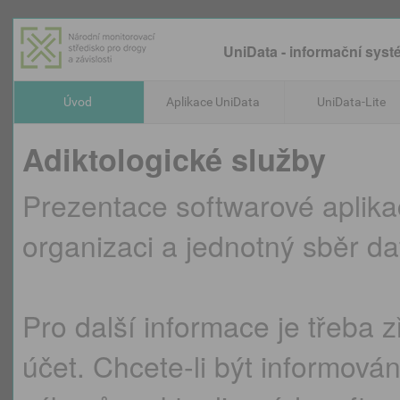
UniData - informační syst
Úvod
Aplikace UniData
UniData-Lite
Adiktologické služby
Prezentace softwarové aplikac
organizaci a jednotný sběr da
Pro další informace je třeba z
účet. Chcete-li být informová